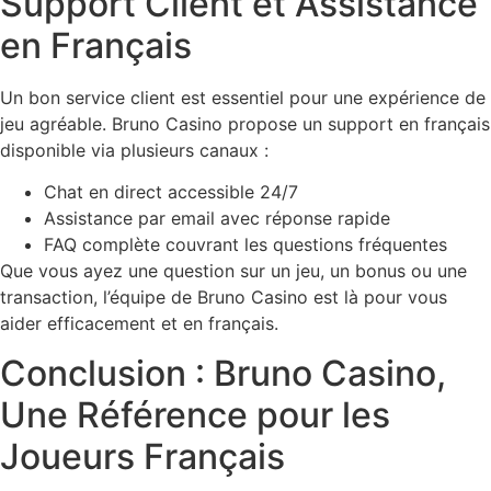
Support Client et Assistance
en Français
Un bon service client est essentiel pour une expérience de
jeu agréable. Bruno Casino propose un support en français
disponible via plusieurs canaux :
Chat en direct accessible 24/7
Assistance par email avec réponse rapide
FAQ complète couvrant les questions fréquentes
Que vous ayez une question sur un jeu, un bonus ou une
transaction, l’équipe de Bruno Casino est là pour vous
aider efficacement et en français.
Conclusion : Bruno Casino,
Une Référence pour les
Joueurs Français