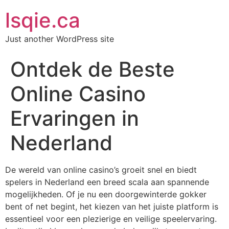
lsqie.ca
Just another WordPress site
Ontdek de Beste
Online Casino
Ervaringen in
Nederland
De wereld van online casino’s groeit snel en biedt
spelers in Nederland een breed scala aan spannende
mogelijkheden. Of je nu een doorgewinterde gokker
bent of net begint, het kiezen van het juiste platform is
essentieel voor een plezierige en veilige speelervaring.