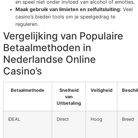
en speel niet onder invloed van alcohol of emoties.
Maak gebruik van limieten en zelfuitsluiting:
Veel
casino’s bieden tools om je speelgedrag te
reguleren.
Vergelijking van Populaire
Betaalmethoden in
Nederlandse Online
Casino’s
Betaalmethode
Snelheid
Veiligheid
Beschi
van
Uitbetaling
iDEAL
Direct
Hoog
Breed